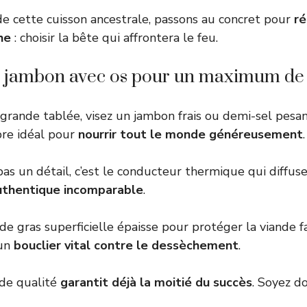
de cette cuisson ancestrale, passons au concret pour
ré
he
: choisir la bête qui affrontera le feu.
n jambon avec os pour un maximum de
grande tablée, visez un jambon frais ou demi-sel pesan
ibre idéal pour
nourrir tout le monde généreusement
.
 pas un détail, c’est le conducteur thermique qui diffuse 
uthentique incomparable
.
de gras superficielle épaisse pour protéger la viande 
 un
bouclier vital contre le dessèchement
.
 de qualité
garantit déjà la moitié du succès
. Soyez d