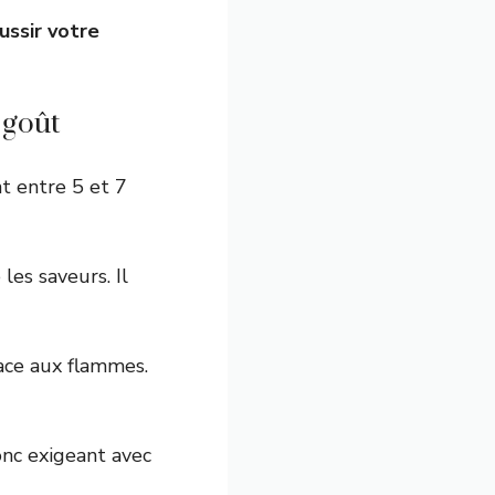
ussir votre
 goût
t entre 5 et 7
les saveurs. Il
face aux flammes.
onc exigeant avec