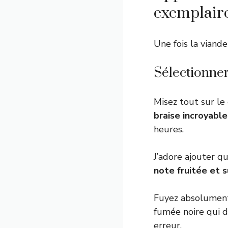
exemplair
Une fois la viand
Sélectionner
Misez tout sur le
braise incroyabl
heures.
J’adore ajouter 
note fruitée et s
Fuyez absolument 
fumée noire qui 
erreur.