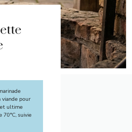
ette
e
marinade
a viande pour
ret ultime
 70°C, suivie