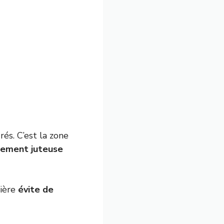
és. C’est la zone
lement juteuse
lière
évite de