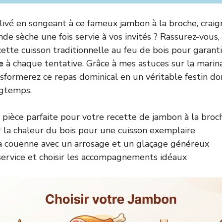
livé en songeant à ce fameux jambon à la broche, crai
de sèche une fois servie à vos invités ? Rassurez-vous, 
 cette cuisson traditionnelle au feu de bois pour garant
e
à chaque tentative. Grâce à mes astuces sur la marin
nsformerez ce repas dominical en un véritable festin d
ngtemps.
 pièce parfaite pour votre recette de jambon à la broc
r la chaleur du bois pour une cuisson exemplaire
a couenne avec un arrosage et un glaçage généreux
 service et choisir les accompagnements idéaux