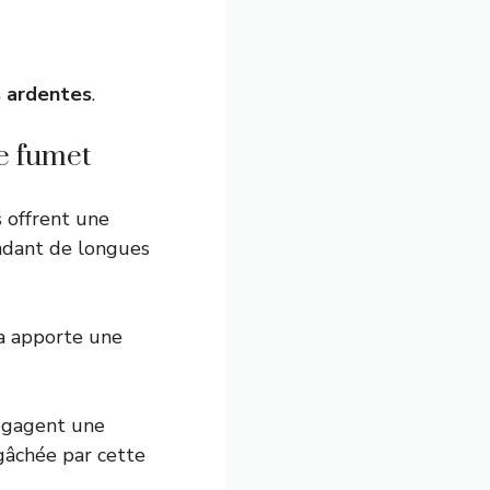
s ardentes
.
le fumet
s offrent une
endant de longues
la apporte une
dégagent une
 gâchée par cette