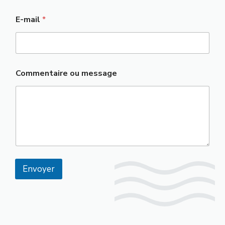
E-mail
*
o
Commentaire ou message
u
*
o
u
Envoyer