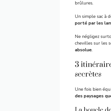
brûlures.
Un simple sac à do
porté par les la
Ne négligez surto
chevilles sur les 
absolue
.
3 itinérair
secrètes
Une fois bien équi
des paysages que
La boucle de