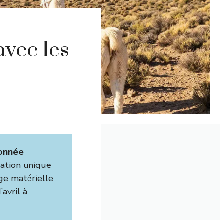
avec les
donnée
ration unique
rge matérielle
avril à