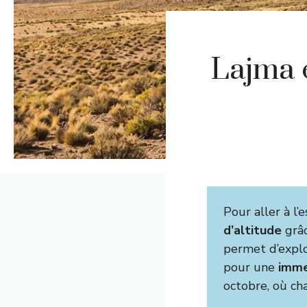
Lajma e
Pour aller à l’e
d’altitude
grâc
permet d’explor
pour une
imme
octobre, où ch