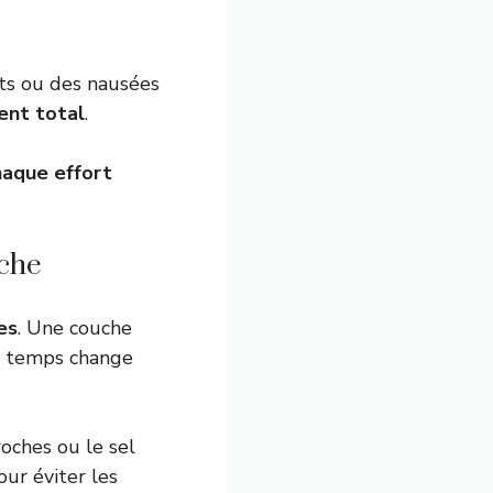
nts ou des nausées
ent total
.
haque effort
èche
es
. Une couche
e temps change
roches ou le sel
our éviter les