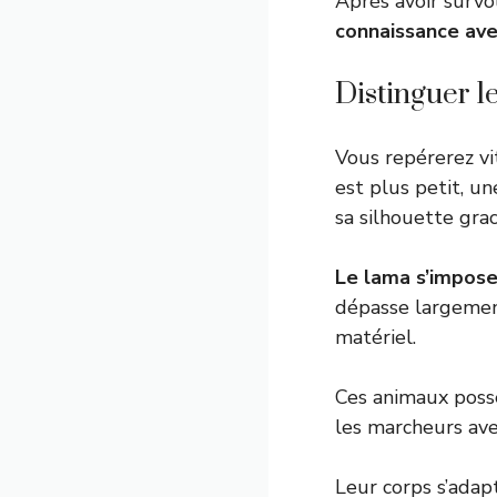
Après avoir survo
connaissance ave
Distinguer l
Vous repérerez vi
est plus petit, un
sa silhouette grac
Le lama s’impos
dépasse largement
matériel.
Ces animaux pos
les marcheurs av
Leur corps s’ada