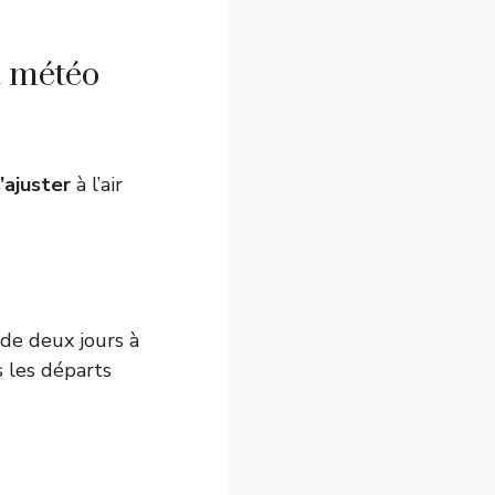
a météo
’ajuster
à l’air
 de deux jours à
s les départs