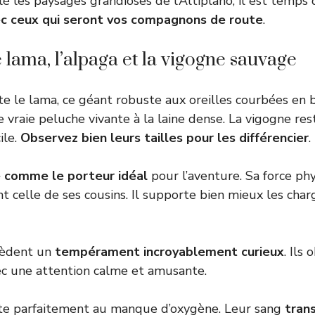
lé les paysages grandioses de l’Altiplano, il est temps
c ceux qui seront vos compagnons de route
.
e lama, l’alpaga et la vigogne sauvage
te le lama, ce géant robuste aux oreilles courbées en 
e vraie peluche vivante à la laine dense. La vigogne re
ile.
Observez bien leurs tailles pour les différencier
.
e comme le porteur idéal
pour l’aventure. Sa force ph
 celle de ses cousins. Il supporte bien mieux les cha
sèdent un
tempérament incroyablement curieux
. Ils
ec une attention calme et amusante.
pte parfaitement au manque d’oxygène. Leur sang
tran