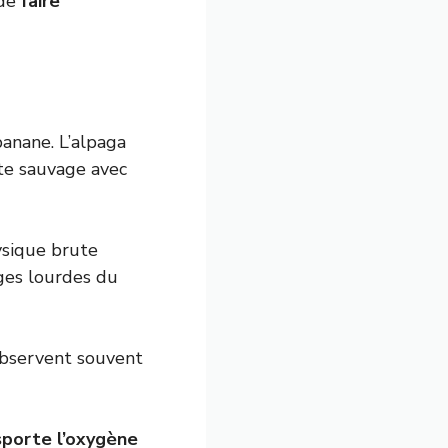
 de
faire
banane. L’alpaga
ste sauvage avec
ysique brute
rges lourdes du
 observent souvent
sporte l’oxygène