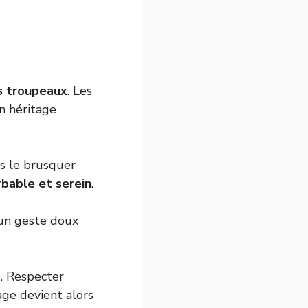
s troupeaux
. Les
un héritage
is le brusquer
bable et serein
.
 un geste doux
. Respecter
age devient alors