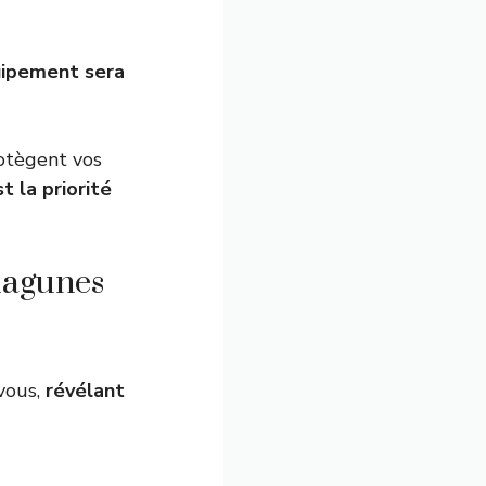
uipement sera
rotègent vos
t la priorité
 lagunes
 vous,
révélant