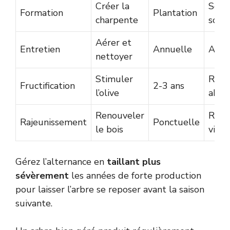
Créer la
Sque
Formation
Plantation
charpente
solid
Aérer et
Entretien
Annuelle
Arbre
nettoyer
Stimuler
Réco
Fructification
2-3 ans
l’olive
abon
Renouveler
Repr
Rajeunissement
Ponctuelle
le bois
vigu
Gérez l’alternance en
taillant plus
sévèrement
les années de forte production
pour laisser l’arbre se reposer avant la saison
suivante.