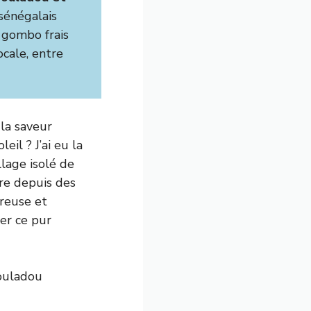
 sénégalais
e gombo frais
ocale, entre
la saveur
il ? J’ai eu la
lage isolé de
re depuis des
éreuse et
er ce pur
Fouladou