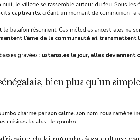
nuit, le village se rassemble autour du feu. Sous les ét
cits captivants
, créant un moment de communion rare
et le balafon résonnent. Ces mélodies ancestrales ne so
imentent l’âme de la communauté et transmettent l’
basses gravées :
ustensiles le jour, elles deviennent 
.
énégalais, bien plus qu’un simpl
r
 Goumbo charme par son calme, son nom nous ramène in
es cuisines locales :
le gombo
.
 africaine du ki-ngombo à sa culture da