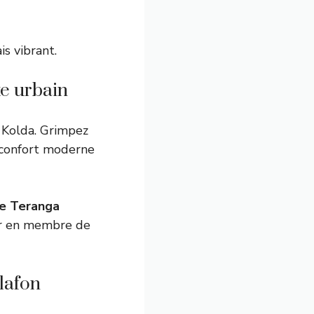
is vibrant.
te urbain
 Kolda. Grimpez
e confort moderne
aie Teranga
eur en membre de
alafon