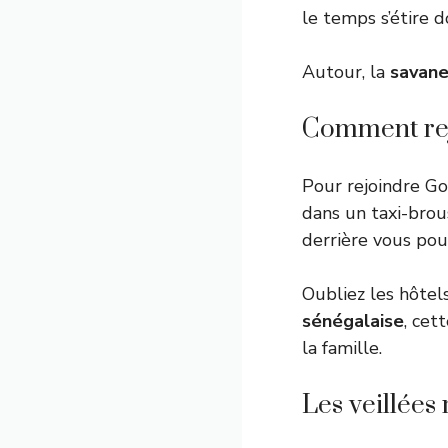
le temps s’étire 
Autour, la
savane
Comment rejo
Pour rejoindre G
dans un taxi-brou
derrière vous po
Oubliez les hôtels
sénégalaise
, cet
la famille.
Les veillées