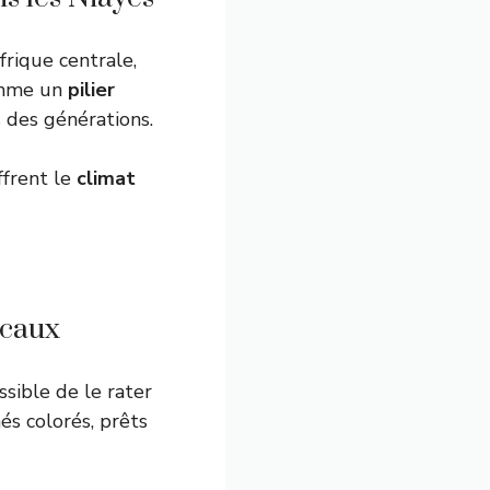
rique centrale,
comme un
pilier
s des générations.
ffrent le
climat
ocaux
ssible de le rater
s colorés, prêts