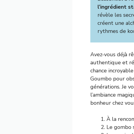
l’ingrédient s
révèle les sec
créent une alc
rythmes de kor
Avez-vous déjà rê
authentique et ré
chance incroyable
Goumbo pour obse
générations. Je v
l’ambiance magiqu
bonheur chez vou
À la renco
Le gombo s