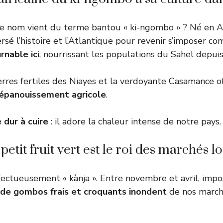
e nom vient du terme bantou « ki-ngombo » ? Né en Af
rsé l’histoire et l’Atlantique pour revenir s’imposer 
rnable ici
, nourrissant les populations du Sahel depui
terres fertiles des Niayes et la verdoyante Casamance o
 épanouissement agricole
.
 dur à cuire
: il adore la chaleur intense de notre pays.
etit fruit vert est le roi des marchés l
affectueusement « kànja ». Entre novembre et avril, impo
de gombos frais et croquants inondent
de nos marché