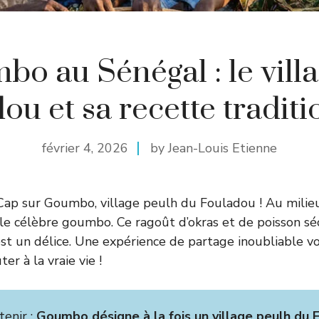
o au Sénégal : le vill
ou et sa recette traditi
février 4, 2026
by Jean-Louis Etienne
 Cap sur Goumbo, village peulh du Fouladou ! Au milie
le célèbre goumbo. Ce ragoût d’okras et de poisson s
t un délice. Une expérience de partage inoubliable v
er à la vraie vie !
tenir :
Goumbo désigne à la fois un village peulh du 