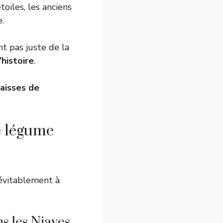
oiles, les anciens
.
nt pas juste de la
histoire
.
caisses de
e légume
évitablement à
ns les Niayes