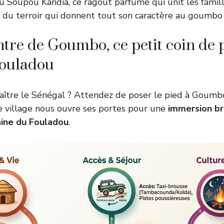
u Soupou Kandia, ce ragoût parfumé qui unit les famil
s du terroir qui donnent tout son caractère au goumbo
ntre de Goumbo, ce petit coin de 
ouladou
ître le Sénégal ? Attendez de poser le pied à Goumbo
ce village nous ouvre ses portes pour une
immersion br
ine du Fouladou
.