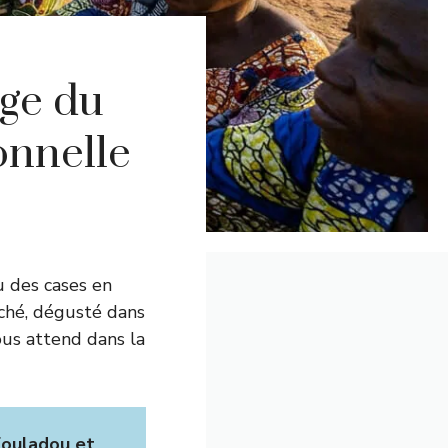
age du
onnelle
u des cases en
éché, dégusté dans
ous attend dans la
Fouladou et