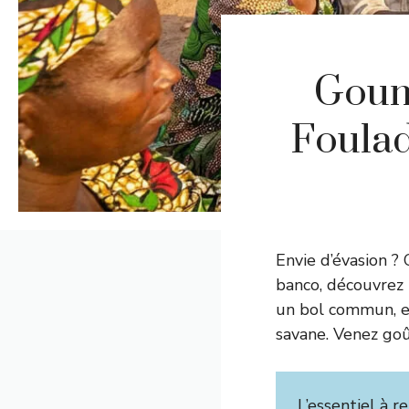
Goumb
Foulad
Envie d’évasion ?
banco, découvrez 
un bol commun, es
savane. Venez goût
L’essentiel à re