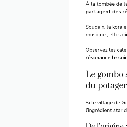
À la tombée de la 
partagent des ré
Soudain, la kora 
musique ; elles
c
Observez les cale
résonance le soir
Le gombo s
du potage
Si le village de
l’ingrédient star d
De l’origine