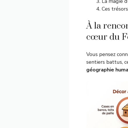
La magie d
Ces trésor
À la renco
cœur du F
Vous pensez conna
sentiers battus, 
géographie huma