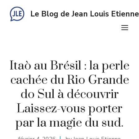
Aller
au
Le Blog de Jean Louis Etienne
contenu
M
Itaò au Brésil : la perle
cachée du Rio Grande
do Sul à découvrir
Laissez-vous porter
par la magie du sud.
février 4, 2026
by Jean-Louis Etienne