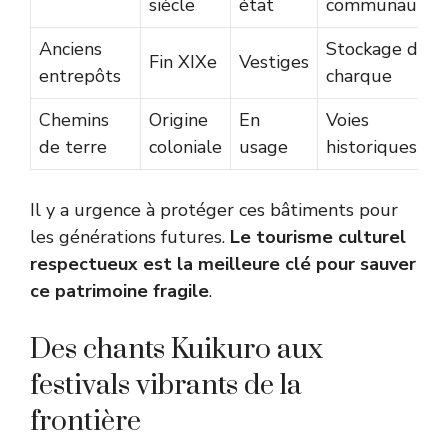
siècle
état
communauté
Anciens
Stockage du
Fin XIXe
Vestiges
entrepôts
charque
Chemins
Origine
En
Voies
de terre
coloniale
usage
historiques
Il y a urgence à protéger ces bâtiments pour
les générations futures.
Le tourisme culturel
respectueux est la meilleure clé pour sauver
ce patrimoine fragile
.
Des chants Kuikuro aux
festivals vibrants de la
frontière