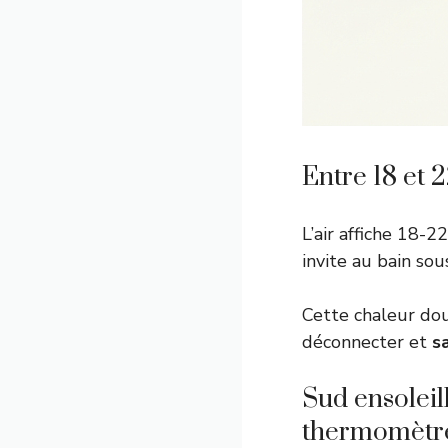
Entre 18 et 
L’air affiche 18-
invite au bain sous
Cette chaleur do
déconnecter et
s
Sud ensoleil
thermomètr