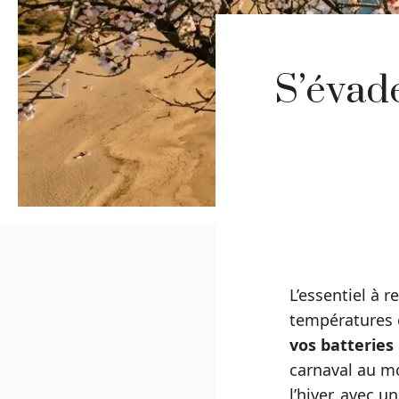
S’évade
L’essentiel à r
températures e
vos batteries
carnaval au m
l’hiver, avec u