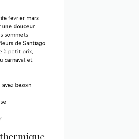
ife fevrier mars
r une douceur
les sommets
fleurs de Santiago
à petit prix,
u carnaval et
s avez besoin
ose
r
c thermique