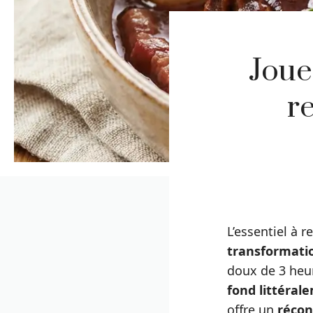
Joue
r
L’essentiel à r
transformatio
doux de 3 heu
fond littéral
offre un
récon