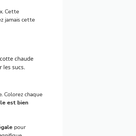
x. Cette
ez jamais cette
ocotte chaude
 les sucs.
e. Colorez chaque
lle est bien
égale
pour
agnifique.