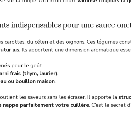
sé sur la coupe. Un circuit court
valorise toujours la 
nts indispensables pour une sauce onc
s carottes, du céleri et des oignons. Ces légumes cons
utur jus
. Ils apportent une dimension aromatique essen
més
pour le goût.
ni frais (thym, laurier)
.
au ou bouillon maison
.
utient les saveurs sans les écraser. Il apporte la
stru
e nappe parfaitement votre cuillère
. C’est le secret 