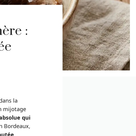
ère :
ée
 dans la
un mijotage
absolue qui
un Bordeaux,
outée
.