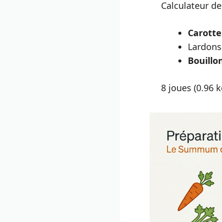
Calculateur de
Carotte
Lardons 
Bouillo
8
joues (
0.96
k