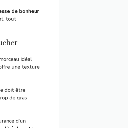
sse de bonheur
t, tout
oucher
 morceau idéal
offre une texture
le doit être
trop de gras
surance d’un