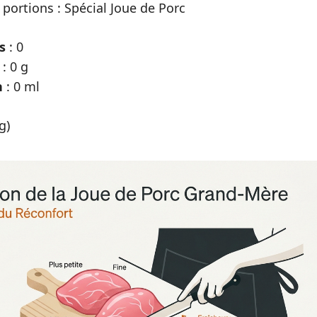
 portions : Spécial Joue de Porc
s
: 0
: 0 g
n
: 0 ml
g)