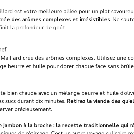
illard est votre meilleure alliée pour un plat savoureu
crée des arômes complexes
et irrésistibles
. Ne saut
finit la profondeur de goût.
hef
 Maillard crée des arômes complexes. Utilisez une c
e beurre et huile pour dorer chaque face sans brûler
tte bien chaude avec un mélange beurre et huile d’oliv
les sucs durant dix minutes.
Retirez la viande dès qu’e
server précieusement.
le
jambon à la broche : la recette traditionnelle qui r
niques de rôtissage. C’est un autre voyage culinaire m