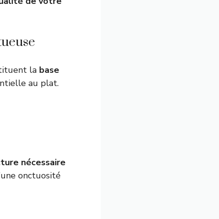
qualité de votre
tueuse
tituent la
base
tielle au plat.
cture nécessaire
d’une onctuosité